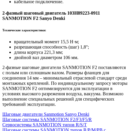
кабельное подключение.
2-фазный шаговый двигатель 103H89223-0911
SANMOTION F2 Sanyo Denki
Технические характеристики:
вращательный момент 15,5 Н·м;
разрешающая способность (шаг) 1,8°;
длина корпуса 221,3 мм;
двойной вал диаметром 106 мм.
2-фазные шаговые двигатели SANMOTION F2 поставляются
с полым или сплошным валом. Размеры фланцев для
соединения 14 мм – минимальный отраслевой стандарт среди
монтажных креплений. По индивидуальному запросу моторы
SANMOTION F2 оптимизируются для эксплуатации в
условиях высокого разрежения воздуха, вакуума. Возможно
выполнение специальных решений для специфических
требований эксплуатации.
Шаговые двигатели Sanmotion Sanyo Denki
Шаговые системы SANMOTION F2/F3/F5/R
Сервосистемы SANMOTION типов R/S/T
Шаговые системы SANMOTION типов R/P/М/PB с